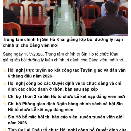
Trung tâm chính trị Sìn Hồ Khai giảng lớp bồi dưỡng lý luận
chính trị cho Đảng viên mới
Sáng ngày 13/7/2026, Trung tâm chính trị Sìn Hồ tổ chức Khai
giảng lớp bồi dưỡng lý luận chính trị dành cho Đảng viên mới khóa
I, năm 2026. Quang cảnh lớp bồi dưỡng Dự lễ Khai giảng có đồng
Hội nghị trực tuyến sơ kết công tác Tuyên giáo và dân vận
chí La Thanh Nguyên-Phó bí thư thường trực Đảng ủy xã Sìn ...
6 tháng đầu năm 2026
Hội nghị công bố các Quyết định về tổ chức đảng và chỉ
định các chức danh ở thôn, bản sau sắp xếp
Chi bộ Thôn 3 xã Sìn Hồ tổ chức Lễ kết nạp đảng viên mới
Chi bộ Phòng giao dịch Ngân hàng chính sách xã hội Sìn
Hồ tổ chức Lễ kết nạp đảng viên
Sìn Hồ bế mặc hội thi báo cáo viên, tuyên truyền viên giỏi
năm 2026
Tỉnh ủy Lai Châu tổ chức Hội nghị công bố Quyết định của