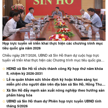
Họp trực tuyến về triển khai thực hiện các chương trình mục
tiêu quốc gia năm 2026
Chiều ngày 28/7/2026, UBND xã Sìn Hồ tham dự cuộc họp trực
tuyến về triển khai thực hiện các Chương trình mục tiêu quốc gia
năm 2026 do Sở tài chính tỉnh Lai Châu tổ chức. Dự cuộc họp có
HĐND xã Sìn Hồ tổ chức thành công Kỳ họp thứ năm khóa
đồng chí Vừ A Tiến - Tỉnh ủy viên, Bí thư đảng ủy xã, đồng chí ...
II, nhiệm kỳ 2026-2031
Lễ ra quân khám sức khỏe định kỳ hoặc khám sàng lọc
miễn phí cho người dân trên địa bàn xã Sìn Hồ, Hồng Thu,
Tủa Sín Chải đợt 1 năm 2026
Xã Sìn Hồ đẩy mạnh sản xuất nông nghiệp theo hướng sản
phẩm hàng hóa
UBND xã Sìn Hồ tham dự Phiên họp trực tuyến UBND tỉnh
tháng 5/2026