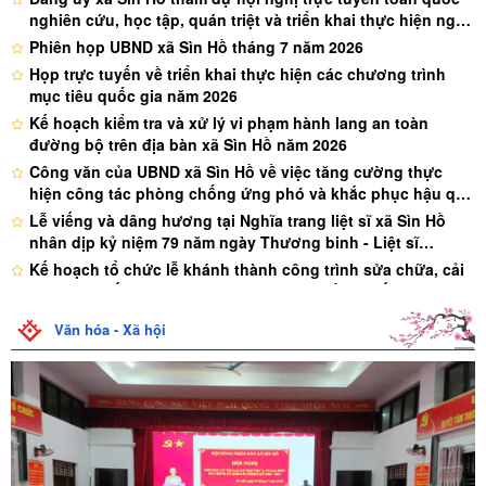
ủy, Phó Chủ tịch Thường trực Ủy ban MTTQ Việt Nam tỉnh; Đại ...
nghiên cứu, học tập, quán triệt và triển khai thực hiện nghị
quyết hội nghị lần thứ ba ban chấp hành trung ương đảng
Phiên họp UBND xã Sìn Hồ tháng 7 năm 2026
khóa XIV
Họp trực tuyến về triển khai thực hiện các chương trình
mục tiêu quốc gia năm 2026
Kế hoạch kiểm tra và xử lý vi phạm hành lang an toàn
đường bộ trên địa bàn xã Sìn Hồ năm 2026
Công văn của UBND xã Sìn Hồ về việc tăng cường thực
hiện công tác phòng chống ứng phó và khắc phục hậu quả
thiên tai trên địa bàn xã
Lễ viếng và dâng hương tại Nghĩa trang liệt sĩ xã Sìn Hồ
nhân dịp kỷ niệm 79 năm ngày Thương binh - Liệt sĩ
(27/07/1947 – 27/07/2026)
Kế hoạch tổ chức lễ khánh thành công trình sửa chữa, cải
tạo, nâng cấp Nghĩa trang liệt sĩ xã Sìn Hồ và viếng các anh
hùng liệt sĩ nhân kỷ niệm 79 năm ngày thương binh - liệt sĩ
Đoàn xã Sìn Hồ ra quân dọn vệ sinh nghĩa trang liệt sĩ xã
Văn hóa - Xã hội
(27/7/1947 - 27/7/2026)
nhân dịp kỷ niệm 79 năm ngày thương binh liệt sỹ
(27/7/1947-27/7/2026)
Đồng chí Giàng A Páo - Phó chủ tịch UBND xã Sìn Hồ thăm
tặng quà gia đình chính sách người có công trên địa bàn
xã
Hội nghị sơ kết công tác Công an xã Sìn Hồ 6 tháng đầu
năm 2026, triển khai nhiệm vụ giải pháp 6 tháng cuối năm
2026
Lãnh đạo tỉnh Lai Châu, lãnh đạo xã Sìn Hồ thăm tặng quà