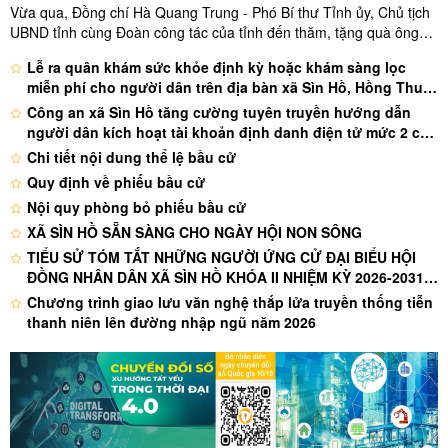
Vừa qua, Đồng chí Hà Quang Trung - Phó Bí thư Tỉnh ủy, Chủ tịch
UBND tỉnh cùng Đoàn công tác của tỉnh đến thăm, tặng quà ông
Bùi Xuân Quang là người hoạt động kháng chiến nhiễm chất độc
Lễ ra quân khám sức khỏe định kỳ hoặc khám sàng lọc
hóa học ở thôn 4 xã Sìn Hồ và Bệnh binh Phùng Sìn Heng ở bản ...
miễn phí cho người dân trên địa bàn xã Sìn Hồ, Hồng Thu,
Tủa Sín Chải đợt 1 năm 2026
Công an xã Sìn Hồ tăng cường tuyên truyền hướng dẫn
người dân kích hoạt tài khoản định danh điện tử mức 2 cho
công dân từ 6-14 tuổi trên địa bàn xã
Chi tiết nội dung thể lệ bầu cử
Quy định về phiếu bầu cử
Nội quy phòng bỏ phiếu bầu cử
XÃ SÌN HỒ SẴN SÀNG CHO NGÀY HỘI NON SÔNG
TIỂU SỬ TÓM TẮT NHỮNG NGƯỜI ỨNG CỬ ĐẠI BIỂU HỘI
ĐỒNG NHÂN DÂN XÃ SÌN HỒ KHÓA II NHIỆM KỲ 2026-2031-
ĐƠN VỊ BẦU CỬ SỐ 1
Chương trình giao lưu văn nghệ thắp lửa truyền thống tiễn
thanh niên lên đường nhập ngũ năm 2026
Hội nghị TXCT với người ứng cử đại biểu HĐND tỉnh, HĐND
xã nhiệm kỳ 2026 – 2031
Đoàn công tác của Văn phòng TW Đảng trao tặng nhà Đại
đoàn kết tại Sìn Hồ
Cô giáo vùng biên tâm huyết với nghề