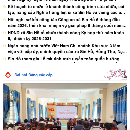
(27/07/1947 – 27/07/2026)
Kế hoạch tổ chức lễ khánh thành công trình sửa chữa, cải
tạo, nâng cấp Nghĩa trang liệt sĩ xã Sìn Hồ và viếng các anh
hùng liệt sĩ nhân kỷ niệm 79 năm ngày thương binh - liệt sĩ
Hội nghị sơ kết công tác Công an xã Sìn Hồ 6 tháng đầu
(27/7/1947 - 27/7/2026)
năm 2026, triển khai nhiệm vụ giải pháp 6 tháng cuối năm
2026
HĐND xã Sìn Hồ tổ chức thành công Kỳ họp thứ năm khóa
II, nhiệm kỳ 2026-2031
Ngân hàng nhà nước Việt Nam Chi nhánh Khu vực 3 làm
việc với cấp ủy, chính quyền các xã Sìn Hồ, Hồng Thu, Nậm
Tăm, Nậm Cuổi, Nậm Mạ, Pu Sam Cáp, Tủa Sín Chải, Pa Tần.
Sìn Hồ tham gia Lễ mít tinh trực tuyến toàn quốc hưởng
ứng tháng hành động phòng, chống ma túy với chủ đề
“Chung một quyết tâm xây dựng xã, phường không ma
TAND tỉnh Lai Châu mở phiên tòa xét xử công khai, lưu
Đại hội Đảng các cấp
túy”
động vụ án mua bán trái phép chất ma túy
Hội nghị ký kết Quy chế phối hợp giữa Đảng ủy các xã Tủa
Sín Chải, Hồng Thu, Nậm Mạ và Nậm Cuổi về thực hiện
nhiệm vụ bồi dưỡng của Trung tâm chính trị Sìn Hồ
Sìn Hồ khai mạc huấn luyện dân quân tự vệ năm 2026
Đoàn công tác của Viện Quản lý Nhà nước và Lao động tổ
chức tọa đàm về thực trạng cải cách hành chính tại xã Sìn
Hồ