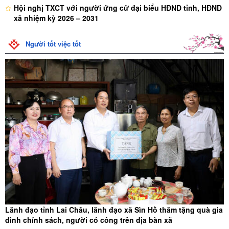
Hội nghị TXCT với người ứng cử đại biểu HĐND tỉnh, HĐND
xã nhiệm kỳ 2026 – 2031
Trung tâm Chính trị huyện Sìn Hồ Khai giảng lớp Bồi dưỡng
lý luận chính trị dành cho Đảng viên mới khóa 1, năm 2025
Người tốt việc tốt
Cán bộ, đảng viên và Nhân dân huyện Sìn Hồ cần nhận
thức đúng đắn về cuộc cách mạng tinh gọn bộ máy
Sìn Hồ biểu dương khen thưởng điển hình trong Học tập và
làm theo tư tưởng, đạo đức, phong cách Hồ Chí Minh
Lãnh đạo tỉnh Lai Châu, lãnh đạo xã Sìn Hồ thăm tặng quà gia
đình chính sách, người có công trên địa bàn xã