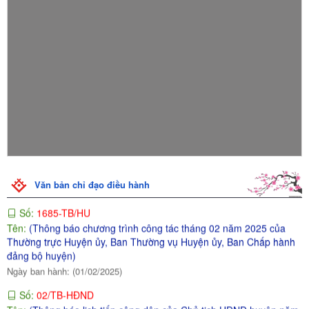
Số:
07/TB-HĐND
Tên:
(Thông báo chương trình công tác tháng 02 năm 2025 của
Thường trực HĐND huyện)
Ngày ban hành: (04/02/2025)
Số:
257/TB-UBND
Tên:
(Thông báo Chương trình công tác tháng 02 năm 2025 của
UBND huyện)
Ngày ban hành: (04/02/2025)
Số:
1685-TB/HU
Tên:
(Thông báo chương trình công tác tháng 02 năm 2025 của
Văn bản chỉ đạo điều hành
Thường trực Huyện ủy, Ban Thường vụ Huyện ủy, Ban Chấp hành
đảng bộ huyện)
Ngày ban hành: (01/02/2025)
Số:
02/TB-HĐND
Tên:
(Thông báo lịch tiếp công dân của Chủ tịch HĐND huyện năm
2025)
Ngày ban hành: (16/01/2025)
-
Ngày hiệu lực: (15/01/2025)
Số:
123/TB-UBND