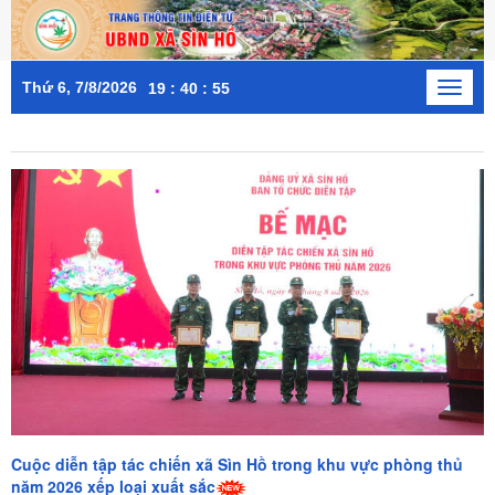
Thứ 6, 7/8/2026
Toggl
19
:
40
:
58
naviga
Cuộc diễn tập tác chiến xã Sìn Hồ trong khu vực phòng thủ
năm 2026 xếp loại xuất sắc