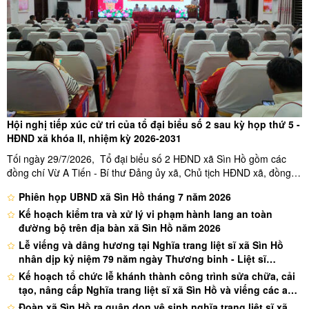
gia đình chính sách, người có công trên địa bàn xã
Hội nghị tiếp xúc cử tri của tổ đại biểu số 2 sau kỳ họp thứ 5 -
HĐND xã khóa II, nhiệm kỳ 2026-2031
Tối ngày 29/7/2026, Tổ đại biểu số 2 HĐND xã Sìn Hồ gồm các
đồng chí Vừ A Tiến - Bí thư Đảng ủy xã, Chủ tịch HĐND xã, đồng
chí Nguyễn Triệu Vỹ - Chủ tịch UBND xã, đồng chí Tẩn A San - Chủ
Phiên họp UBND xã Sìn Hồ tháng 7 năm 2026
tịch Ủy ban MTTQ xã, đồng chí Nguyễn Thị Huế - Trưởng ban ...
Kế hoạch kiểm tra và xử lý vi phạm hành lang an toàn
đường bộ trên địa bàn xã Sìn Hồ năm 2026
Lễ viếng và dâng hương tại Nghĩa trang liệt sĩ xã Sìn Hồ
nhân dịp kỷ niệm 79 năm ngày Thương binh - Liệt sĩ
(27/07/1947 – 27/07/2026)
Kế hoạch tổ chức lễ khánh thành công trình sửa chữa, cải
tạo, nâng cấp Nghĩa trang liệt sĩ xã Sìn Hồ và viếng các anh
hùng liệt sĩ nhân kỷ niệm 79 năm ngày thương binh - liệt sĩ
Đoàn xã Sìn Hồ ra quân dọn vệ sinh nghĩa trang liệt sĩ xã