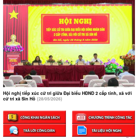
khai chiến dịch 90 ngày làm sạch, làm
giàu, chuẩn hóa dữ liệu y tế và chiến dịch
100 ngày cập nhật sổ sức khỏe điện tử
trên vneid
Nghị định số 268/2026/nđ-cp của chính
phủ: về Khuyến nông và sẽ có hiệu lực
vào ngày 20/8/2026
Trung tâm chính trị Sìn Hồ tổ chức Hội
nghị tuyên truyền thông tin thời sự tháng
7/2026
Hội nghị tiếp xúc cử tri giữa Đại biểu HĐND 2 cấp tỉnh, xã với
Hội nghị học tập, quán triệt, triển khai thực
cử tri xã Sìn Hồ
(28/05/2026)
hiện các chỉ thị, kết luận, quy định, hướng
dẫn của trung ương, các văn bản của tỉnh,
đảng ủy xã Sìn Hồ