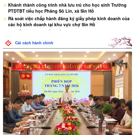
Khánh thành công trình nhà lưu trú cho học sinh Trường
PTDTBT tiểu học Phăng Sô Lin, xã Sìn Hồ
Rà soát việc chấp hành đăng ký giấy phép kinh doanh của
các hộ kinh doanh tại khu vực chợ Sìn Hồ
Chi tiết nội dung thể lệ bầu cử
Quy định về phiếu bầu cử
Cải cách hành chính
Nội quy phòng bỏ phiếu bầu cử
XÃ SÌN HỒ SẴN SÀNG CHO NGÀY HỘI NON SÔNG
TỔ CÔNG TÁC CỦA UBND XÃ SÌN HỒ KIỂM TRA VIỆC SỬ
DỤNG ĐẤT ĐÚNG MỤC ĐÍCH TRÊN ĐỊA BÀN XÃ