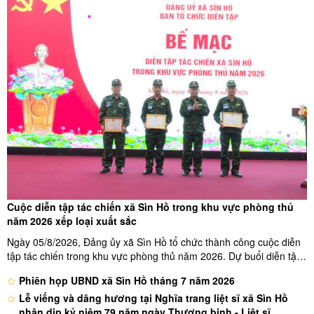
đảng
Sìn Hồ họp đánh giá, phân tích chỉ số cải cách hành chính
PAR INDEX 6 tháng đầu năm; nhiệm vụ giải pháp trọng tâm
6 tháng cuối năm 2026
Hội nghị sơ kết 6 tháng đầu năm của Ban Chỉ đạo về phát
triển khoa học, công nghệ, đổi mới sáng tạo, chuyển đổi số
và Đề án 06
Đoàn công tác của Viện Quản lý Nhà nước và Lao động tổ
chức tọa đàm về thực trạng cải cách hành chính tại xã Sìn
Hồ
Cuộc diễn tập tác chiến xã Sìn Hồ trong khu vực phòng thủ
năm 2026 xếp loại xuất sắc
Ngày 05/8/2026, Đảng ủy xã Sìn Hồ tổ chức thành công cuộc diễn
tập tác chiến trong khu vực phòng thủ năm 2026. Dự buổi diễn tập
có các đồng chí: Tống Thanh Bình – Ủy viên Ban Thường vụ Tỉnh
Phiên họp UBND xã Sìn Hồ tháng 7 năm 2026
ủy, Phó Chủ tịch Thường trực Ủy ban MTTQ Việt Nam tỉnh; Đại ...
Lễ viếng và dâng hương tại Nghĩa trang liệt sĩ xã Sìn Hồ
nhân dịp kỷ niệm 79 năm ngày Thương binh - Liệt sĩ