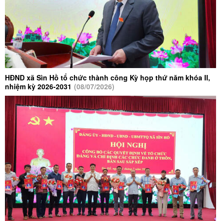
Khai mạc Hội nghị lần thứ ba Ban Chấp
hành Trung ương Đảng khóa XIV
Hỗ trợ khẩn cấp kinh phí cho tỉnh Lai Châu
khắc phục thiệt hại do mưa lũ gây ra
HĐND xã Sìn Hồ tổ chức thành công Kỳ họp thứ năm khóa II,
nhiệm kỳ 2026-2031
(08/07/2026)
Đồng chí Giàng A Páo - Phó chủ tịch
UBND xã Sìn Hồ thăm tặng quà gia đình
chính sách người có công trên địa bàn xã
Hội nghị sơ kết công tác Công an xã Sìn
Hồ 6 tháng đầu năm 2026, triển khai
nhiệm vụ giải pháp 6 tháng cuối năm 2026
Lãnh đạo tỉnh Lai Châu, lãnh đạo xã Sìn
Hồ thăm tặng quà gia đình chính sách,
người có công trên địa bàn xã