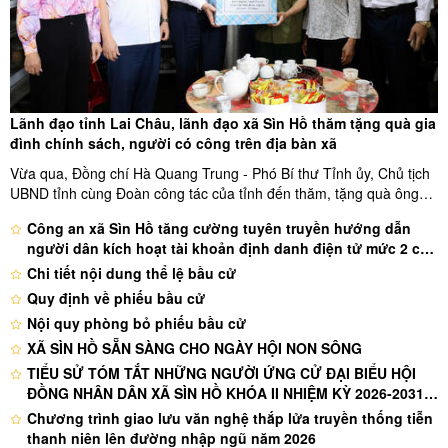
Lãnh đạo tỉnh Lai Châu, lãnh đạo xã Sìn Hồ thăm tặng quà gia
đình chính sách, người có công trên địa bàn xã
Vừa qua, Đồng chí Hà Quang Trung - Phó Bí thư Tỉnh ủy, Chủ tịch
UBND tỉnh cùng Đoàn công tác của tỉnh đến thăm, tặng quà ông
Bùi Xuân Quang là người hoạt động kháng chiến nhiễm chất độc
Công an xã Sìn Hồ tăng cường tuyên truyền hướng dẫn
hóa học ở thôn 4 xã Sìn Hồ và Bệnh binh Phùng Sìn Heng ở bản ...
người dân kích hoạt tài khoản định danh điện tử mức 2 cho
công dân từ 6-14 tuổi trên địa bàn xã
Chi tiết nội dung thể lệ bầu cử
Quy định về phiếu bầu cử
Nội quy phòng bỏ phiếu bầu cử
XÃ SÌN HỒ SẴN SÀNG CHO NGÀY HỘI NON SÔNG
TIỂU SỬ TÓM TẮT NHỮNG NGƯỜI ỨNG CỬ ĐẠI BIỂU HỘI
ĐỒNG NHÂN DÂN XÃ SÌN HỒ KHÓA II NHIỆM KỲ 2026-2031-
ĐƠN VỊ BẦU CỬ SỐ 1
Chương trình giao lưu văn nghệ thắp lửa truyền thống tiễn
thanh niên lên đường nhập ngũ năm 2026