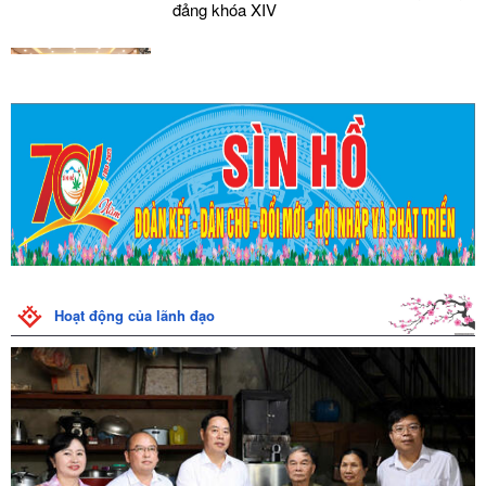
đảng khóa XIV
Phiên họp UBND xã Sìn Hồ tháng 7 năm
2026
Họp trực tuyến về triển khai thực hiện các
chương trình mục tiêu quốc gia năm 2026
Kế hoạch kiểm tra và xử lý vi phạm hành
lang an toàn đường bộ trên địa bàn xã Sìn
Hồ năm 2026
Hoạt động của lãnh đạo
Công văn của UBND xã Sìn Hồ về việc
tăng cường thực hiện công tác phòng
chống ứng phó và khắc phục hậu quả
thiên tai trên địa bàn xã
Lễ viếng và dâng hương tại Nghĩa trang liệt