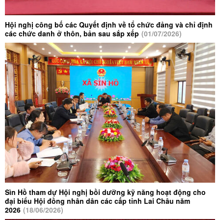
Xã Sìn Hồ tăng cường nâng cao chất
lượng cải cách thủ tục hành chính
Hội nghị công bố các Quyết định về tổ chức đảng và chỉ định
các chức danh ở thôn, bản sau sắp xếp
(01/07/2026)
Kế hoạch triển khai nhiệm vụ Đo đạc lập
bản đồ địa chính, đăng ký đất đai, lập hồ
sơ địa chính và xây dựng cơ sở dữ liệu đất
đai trên địa bàn xã Sìn Hồ
Kế hoạch của UBND xã Sìn Hồ Triển khai
thực hiện đổi mới căn bản, toàn diện giáo
dục và đào tạo giai đoạn 2026-2030 trên
địa bàn xã Sìn Hồ
UBND xã Sìn Hồ nỗ lực đẩy nhanh tiến độ
làm giàu, làm sạch và hoàn thiện cơ sở dữ
liệu đất đai
Sìn Hồ tham dự Hội nghị bồi dưỡng kỹ năng hoạt động cho
đại biểu Hội đồng nhân dân các cấp tỉnh Lai Châu năm
2026
(18/06/2026)
UBND xã Sìn Hồ tham dự hội nghị triển