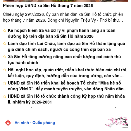
Phiên họp UBND xã Sìn Hồ tháng 7 năm 2026
Chiều ngày 29/7/2026, ủy ban nhân dân xã Sìn Hồ tổ chức phiên
họp tháng 7 năm 2026. Đồng chí Nguyễn Triệu Vỹ - Phó bí thư
đảng ủy, Chủ tịch ủy ban nhân dân xã chủ trì phiên họp. Dự phiên
Kế hoạch kiểm tra và xử lý vi phạm hành lang an toàn
họp có đồng chí La Thanh Nguyên - Phó bí thư thường trực đảng
đường bộ trên địa bàn xã Sìn Hồ năm 2026
...
Lãnh đạo tỉnh Lai Châu, lãnh đạo xã Sìn Hồ thăm tặng quà
gia đình chính sách, người có công trên địa bàn xã
Xã Sìn Hồ tăng cường nâng cao chất lượng cải cách thủ
tục hành chính
Hội nghị học tập, quán triệt, triển khai thực hiện các chỉ thị,
kết luận, quy định, hướng dẫn của trung ương, các văn
bản của tỉnh, đảng ủy xã Sìn Hồ
UBND xã Sìn Hồ triển khai kế hoạch Tổ chức “Mùa hè số
cùng VNeID”, đẩy mạnh tuyên truyền, vận động Nhân dân
kích hoạt tài khoản định danh điện tử và tích hợp giấy tờ
HĐND xã Sìn Hồ tổ chức thành công Kỳ họp thứ năm khóa
trên ứng dụng VNeID trên địa bàn xã Sìn Hồ
II, nhiệm kỳ 2026-2031
Kế hoạch của UBND xã Sìn Hồ triển khai thực hiện chỉ thị
phát động đợt thi đua cao điểm thực hiện chiến dịch "90
ngày đêm khám sức khỏe định kỳ hoặc khám sàng lọc miễn
Trung tâm chính trị Sìn Hồ Khai giảng lớp bồi dưỡng
An ninh - Quốc phòng
phí cho người dân" trên địa bàn xã Sìn Hồ
nghiệp vụ công tác kiểm tra giám sát và thi hành kỷ luật