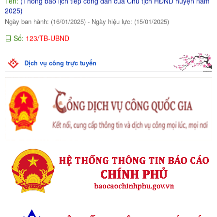
Tên:
(Thông báo lịch tiếp công dân năm 2025 của UBND huyện)
Ngày ban hành: (14/01/2025)
Số:
10/TB-TTGDNN-GDTX
Tên:
(Thông báo về việc hợp đồng giáo viên học kỳ II năm học
2024-2025)
Dịch vụ công trực tuyến
Ngày ban hành: (10/01/2025)
Số:
10/TB-TTGDNN-GDTX
Tên:
(Thông báo về việc hợp đồng giáo viên học kỳ II năm học
2024-2025)
Ngày ban hành: (10/01/2025)